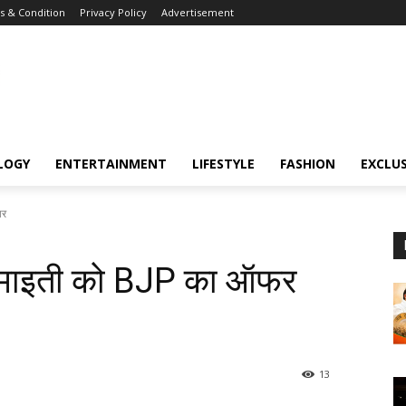
 & Condition
Privacy Policy
Advertisement
LOGY
ENTERTAINMENT
LIFESTYLE
FASHION
EXCLUS
ार
ीप माइती को BJP का ऑफर
13