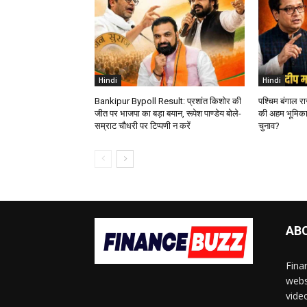
Hindi
Hindi
Bankipur Bypoll Result: प्रशांत किशोर की
पश्चिम बंगाल र
जीत पर भाजपा का बड़ा बयान, रूपेश पाण्डेय बोले-
की अहम भूमिका
सम्राट चौधरी पर टिप्पणी न करें
चुनाव?
AB
Fina
webs
vide